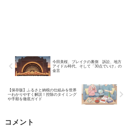
今田美桜、ブレイクの裏側 訴訟、地方
アイドル時代、そして「30点でいけ」の
金言
【保存版】ふるさと納税の仕組みを世界
一わかりやすく解説！控除のタイミング
や手順を徹底ガイド
コメント