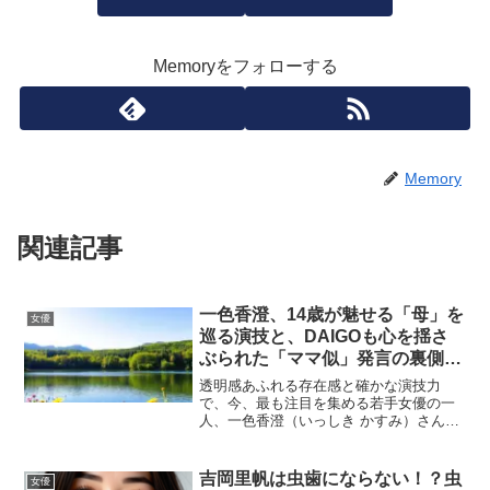
Memoryをフォローする
Memory
関連記事
一色香澄、14歳が魅せる「母」を
女優
巡る演技と、DAIGOも心を揺さ
ぶられた「ママ似」発言の裏側！
気になるwikiと、浮上する“親子
透明感あふれる存在感と確かな演技力
説”の真相に迫る
で、今、最も注目を集める若手女優の一
人、一色香澄（いっしき かすみ）さん。
彼女が世間の大きな注目を浴びるきっか
けとなったのは、フジテレビ・カンテレ
系のドラマ「あなたを奪ったその日か
吉岡里帆は虫歯にならない！？虫
女優