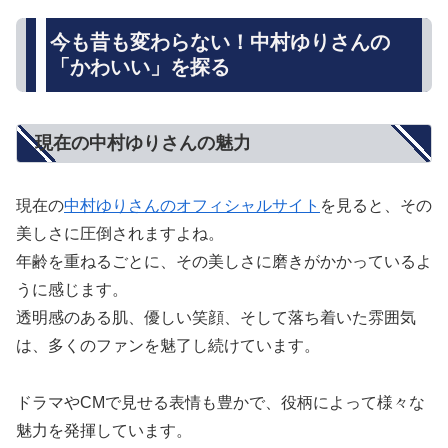
今も昔も変わらない！中村ゆりさんの
「かわいい」を探る
現在の中村ゆりさんの魅力
現在の
中村ゆりさんのオフィシャルサイト
を見ると、その
美しさに圧倒されますよね。
年齢を重ねるごとに、その美しさに磨きがかかっているよ
うに感じます。
透明感のある肌、優しい笑顔、そして落ち着いた雰囲気
は、多くのファンを魅了し続けています。
ドラマやCMで見せる表情も豊かで、役柄によって様々な
魅力を発揮しています。