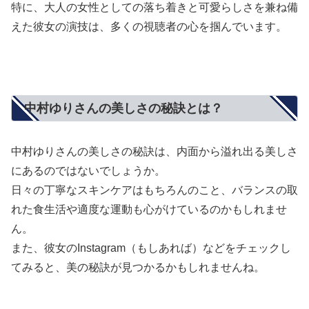
特に、大人の女性としての落ち着きと可愛らしさを兼ね備
えた彼女の演技は、多くの視聴者の心を掴んでいます。
中村ゆりさんの美しさの秘訣とは？
中村ゆりさんの美しさの秘訣は、内面から溢れ出る美しさ
にあるのではないでしょうか。
日々の丁寧なスキンケアはもちろんのこと、バランスの取
れた食生活や適度な運動も心がけているのかもしれませ
ん。
また、彼女のInstagram（もしあれば）などをチェックし
てみると、美の秘訣が見つかるかもしれませんね。