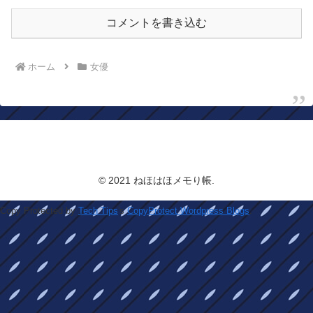
コメントを書き込む
ホーム
女優
ねほはほメモり帳
© 2021 ねほはほメモり帳.
Copy Protected by
Tech Tips
's
CopyProtect Wordpress Blogs
.