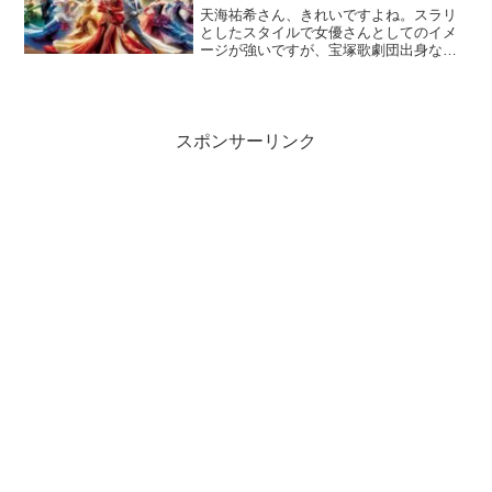
天海祐希さん、きれいですよね。スラリ
としたスタイルで女優さんとしてのイメ
ージが強いですが、宝塚歌劇団出身なん
ですよね。天海祐希さんの人間味あふれ
るそして堂々とした演技は多くの人々を
魅了し、テレビドラマや映画で幅広い役
柄をこなす実力派女優とし...
スポンサーリンク