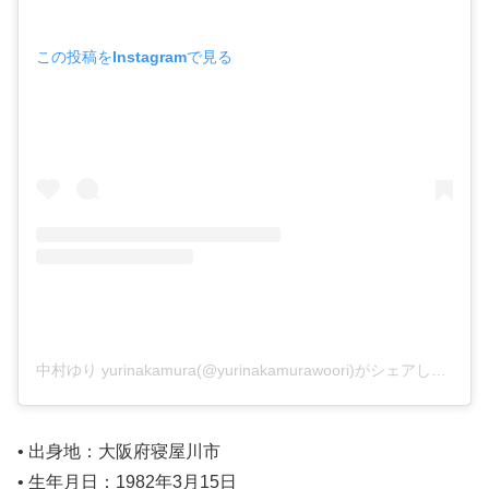
この投稿をInstagramで見る
中村ゆり yurinakamura(@yurinakamurawoori)がシェアした投稿
• 出身地：大阪府寝屋川市
• 生年月日：1982年3月15日