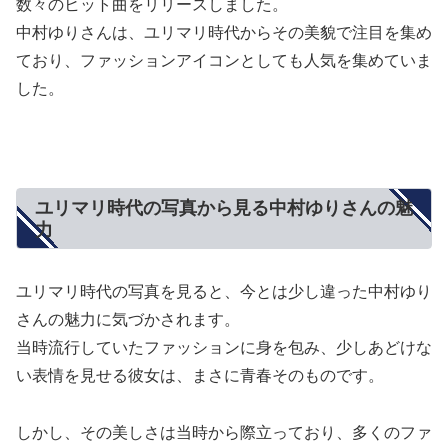
数々のヒット曲をリリースしました。
中村ゆりさんは、ユリマリ時代からその美貌で注目を集め
ており、ファッションアイコンとしても人気を集めていま
した。
ユリマリ時代の写真から見る中村ゆりさんの魅
力
ユリマリ時代の写真を見ると、今とは少し違った中村ゆり
さんの魅力に気づかされます。
当時流行していたファッションに身を包み、少しあどけな
い表情を見せる彼女は、まさに青春そのものです。
しかし、その美しさは当時から際立っており、多くのファ