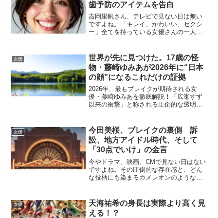
ら」での圧巻の演技でした。...
歯予防のアイテムを告白
吉岡里帆さん、テレビで見ない日は無い
ですよね。「キレイ、かわいい、セクシ
ー」全てを持っている女優さんの一人で
す。そんな中、ネット上で「吉岡里帆
虫歯」というワードが目につきました。
おっ、吉岡里帆さんにも虫歯があるの
世界が先に見つけた。17歳の怪
女優
ね！と親近感を抱きました。...
物・藤崎ゆみあが2026年に“日本
の顔”になるこれだけの証拠
2026年、最もブレイクが期待される女
優・藤崎ゆみあを徹底解説！「広瀬すず
以来の衝撃」と称される圧倒的な透明感
と演技力の秘密とは？世界デビューを果
たした実力や、今すぐチェックすべき出
演作まで、彼女が“日本の顔”になる理由を
今田美桜、ブレイクの裏側 訴
女優
プロが分析します。
訟、地方アイドル時代、そして
「30点でいけ」の金言
今やドラマ、映画、CMで見ない日はない
ですよね。その圧倒的な存在感と、どん
な役柄にも染まるカメレオンのような演
技力で、瞬く間に国民的女優の座を射止
めた今田美桜。誰もが憧れるその輝かし
い笑顔の裏には、一体どれほどの物語が
天海祐希の身長は実際より高く見
女優
秘められているのでしょ...
える！？