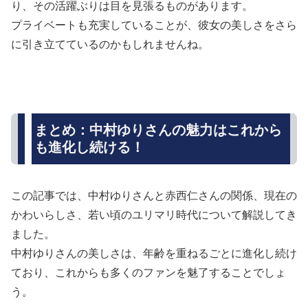
り、その活躍ぶりは目を見張るものがあります。
プライベートも充実していることが、彼女の美しさをさら
に引き立てているのかもしれませんね。
まとめ：中村ゆりさんの魅力はこれから
も進化し続ける！
この記事では、中村ゆりさんと赤西仁さんの関係、現在の
かわいらしさ、若い頃のユリマリ時代について解説してき
ました。
中村ゆりさんの美しさは、年齢を重ねるごとに進化し続け
ており、これからも多くのファンを魅了することでしょ
う。